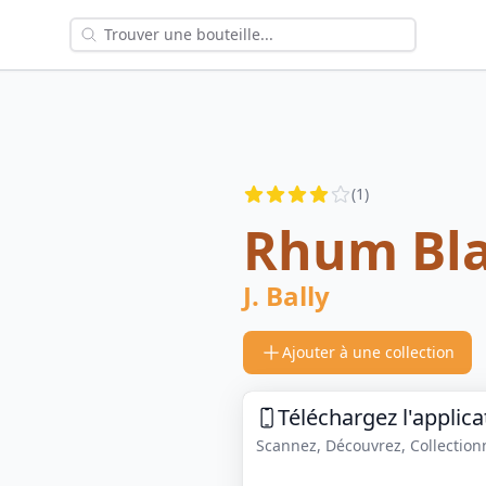
Reviews
(
1
)
3.5
out of 5 stars
Rhum Bl
J. Bally
Ajouter à une collection
Téléchargez l'applica
Scannez, Découvrez, Collectionne