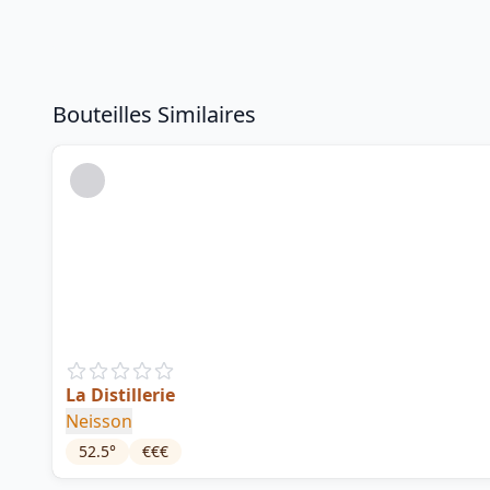
Bouteilles Similaires
La Distillerie
Neisson
52.5
°
€€€