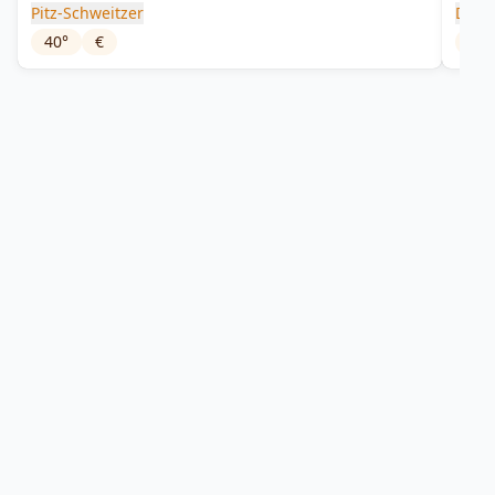
Pitz-Schweitzer
Disti
40
°
€
45
°