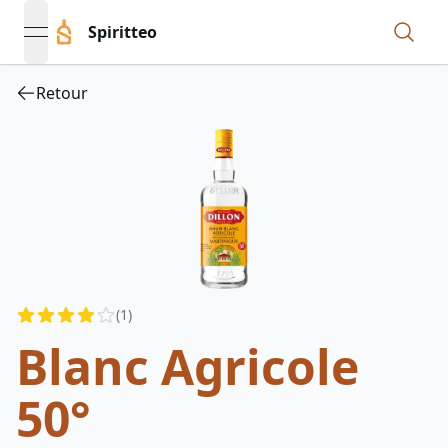
Spiritteo
open navigation menu
Retour
Reviews
(
1
)
4
out of 5 stars
Blanc Agricole
50°