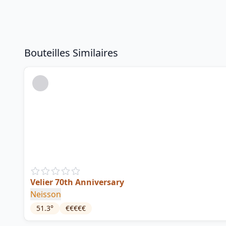
Bouteilles Similaires
Velier 70th Anniversary
Neisson
51.3
°
€€€€€