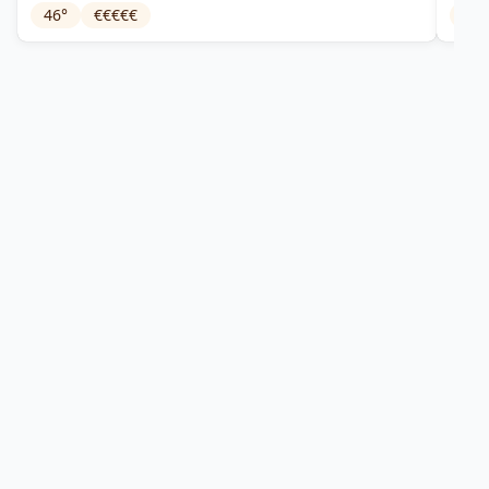
46
°
€€€€€
40
°