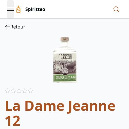
Spiritteo
open navigation menu
Retour
Reviews
out of 5 stars
La Dame Jeanne
12