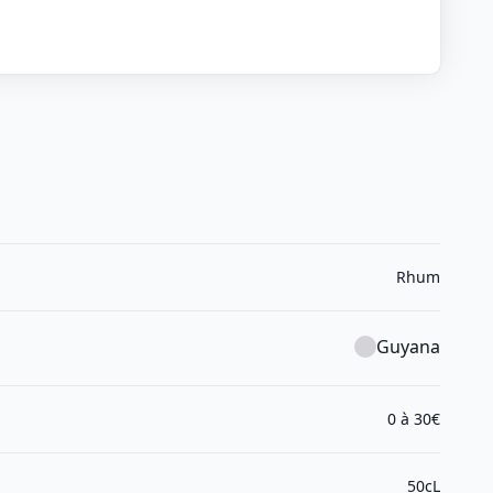
Rhum
Guyana
0 à 30€
50cL