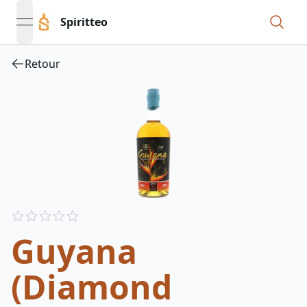
Spiritteo
open navigation menu
Retour
Reviews
out of 5 stars
Guyana
(Diamond