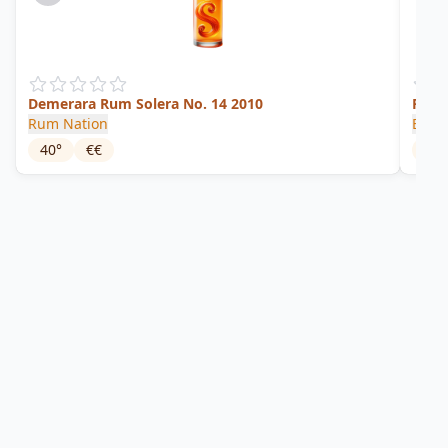
Demerara Rum Solera No. 14 2010
Rare 
Rum Nation
Enmo
40
°
€€
56.