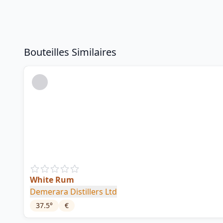
Bouteilles Similaires
White Rum
Demerara Distillers Ltd
37.5
°
€