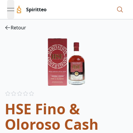
Spiritteo
open navigation menu
Retour
Reviews
out of 5 stars
HSE Fino &
Oloroso Cash