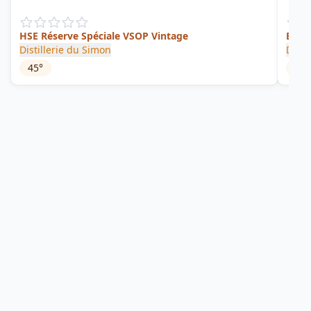
HSE Réserve Spéciale VSOP Vintage
Blanc
Distillerie du Simon
Duqu
45
°
50
°