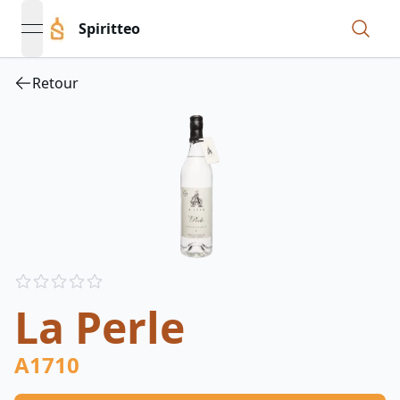
Spiritteo
open navigation menu
Retour
Reviews
out of 5 stars
La Perle
A1710