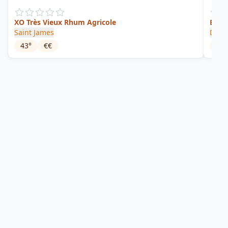
XO Très Vieux Rhum Agricole
Blan
Saint James
Depa
43
°
€€
50
°