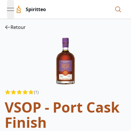
Spiritteo
open navigation menu
Retour
Reviews
(
1
)
5
out of 5 stars
VSOP - Port Cask
Finish