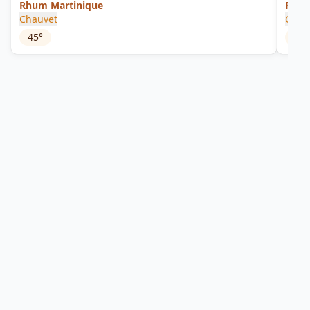
Rhum Martinique
Rare 
Chauvet
Clém
45
°
52.