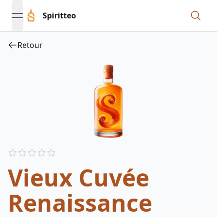
Spiritteo
open navigation menu
Retour
Reviews
out of 5 stars
Vieux Cuvée
Renaissance