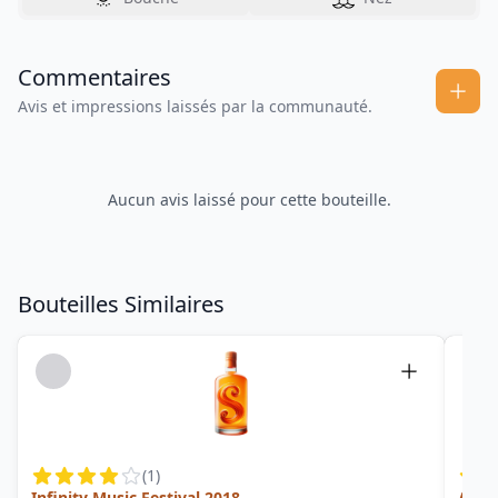
Commentaires
Avis et impressions laissés par la communauté.
Aucun avis laissé pour cette bouteille.
Bouteilles Similaires
(
1
)
Infinity Music Festival 2018
Ambr