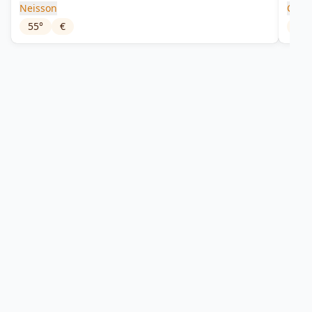
Neisson
Clém
55
°
€
40
°