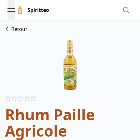
Spiritteo
open navigation menu
Retour
Reviews
out of 5 stars
Rhum Paille
Agricole