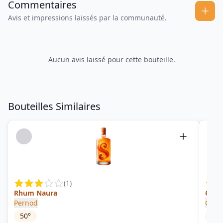
Commentaires
Avis et impressions laissés par la communauté.
Aucun avis laissé pour cette bouteille.
Bouteilles Similaires
(
1
)
Rhum Naura
Quin
Pernod
Clém
50
°
44
°