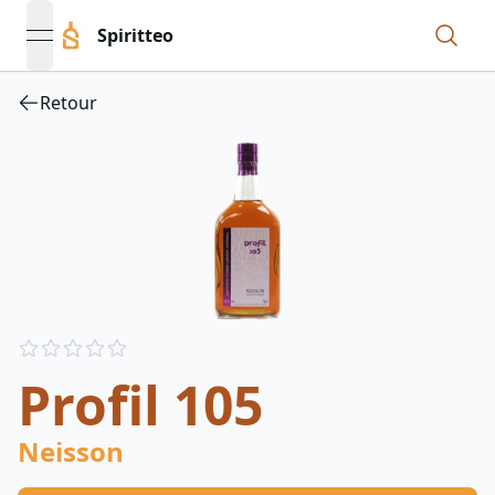
Spiritteo
open navigation menu
Retour
Reviews
out of 5 stars
Profil 105
Neisson