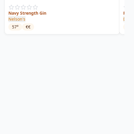
Navy Strength Gin
Polli
Nelson's
Dyfi
57
°
€€
45
°