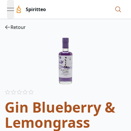
Spiritteo
open navigation menu
Retour
Reviews
out of 5 stars
Gin Blueberry &
Lemongrass