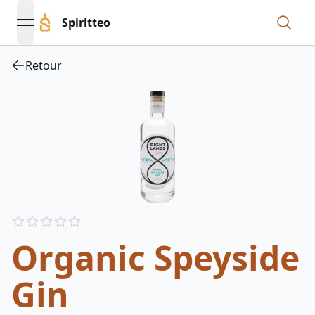
Spiritteo
open navigation menu
Retour
Reviews
out of 5 stars
Organic Speyside
Gin