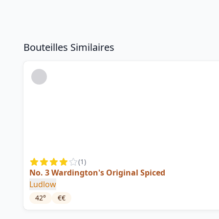
Bouteilles Similaires
(
1
)
No. 3 Wardington's Original Spiced
Ludlow
42
°
€€