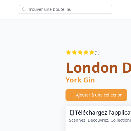
Reviews
(
1
)
4.5
out of 5 stars
London D
York Gin
Ajouter à une collection
Téléchargez l'applica
Scannez, Découvrez, Collectionne