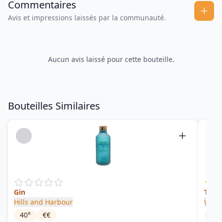
Commentaires
Avis et impressions laissés par la communauté.
Aucun avis laissé pour cette bouteille.
Bouteilles Similaires
Gin
The 
Hills and Harbour
Wess
40
°
€€
47
°