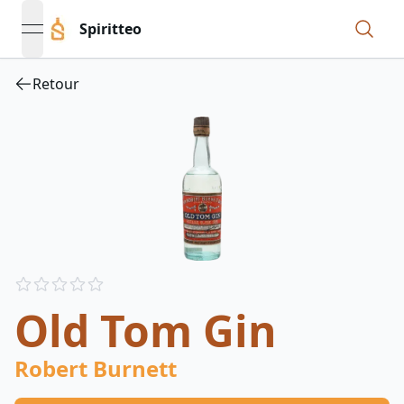
Spiritteo
open navigation menu
Retour
Reviews
out of 5 stars
Old Tom Gin
Robert Burnett