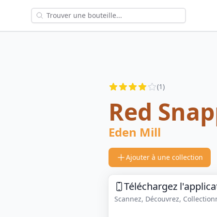
Reviews
(
1
)
4
out of 5 stars
Red Snap
Eden Mill
Ajouter à une collection
Téléchargez l'applica
Scannez, Découvrez, Collectionne