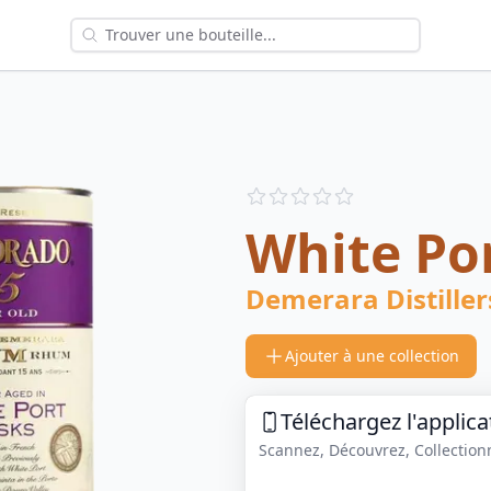
Reviews
out of 5 stars
White Por
Demerara Distiller
Ajouter à une collection
Téléchargez l'applica
Scannez, Découvrez, Collectionne