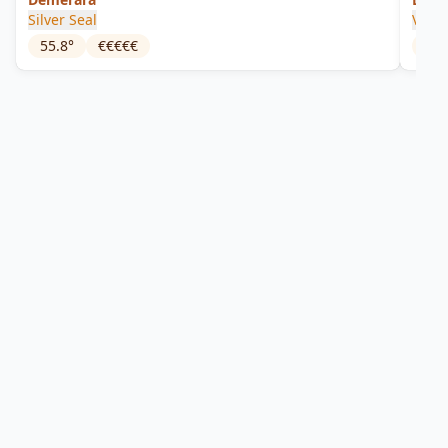
Silver Seal
Versa
55.8
°
€€€€€
48.