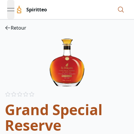
Spiritteo
open navigation menu
Retour
Reviews
out of 5 stars
Grand Special
Reserve