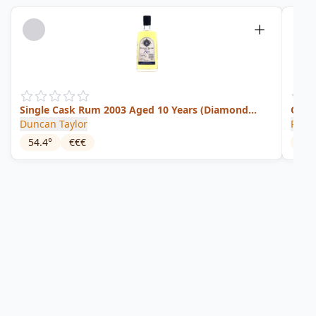
Single Cask Rum 2003 Aged 10 Years (Diamond
Guya
Distillery)
Duncan Taylor
Plant
54.4
°
€€€
44.