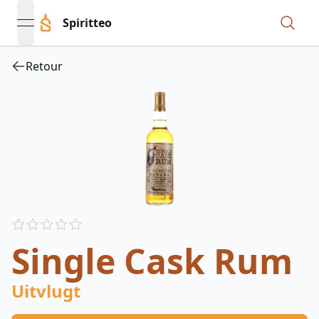
Spiritteo
open navigation menu
Retour
Reviews
out of 5 stars
Single Cask Rum
Uitvlugt