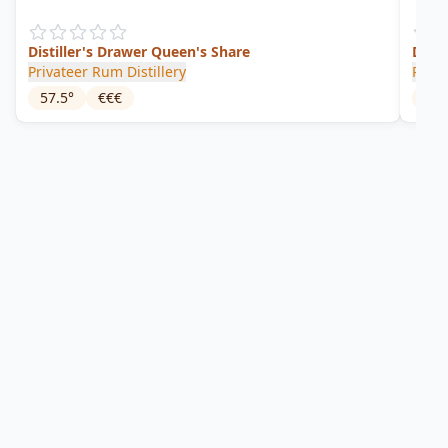
Distiller's Drawer Queen's Share
Disti
Privateer Rum Distillery
Priva
57.5
°
€€€
52.