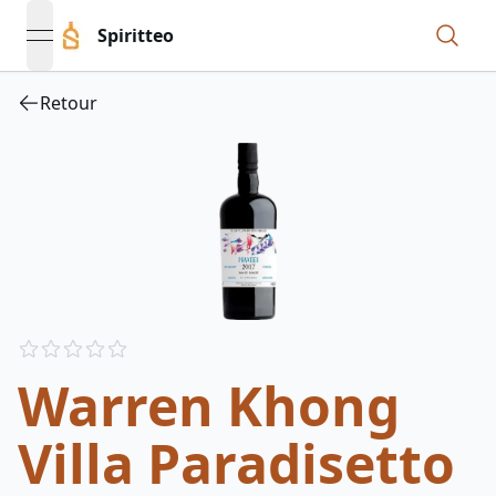
Spiritteo
open navigation menu
Retour
Reviews
out of 5 stars
Warren Khong
Villa Paradisetto