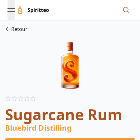
Spiritteo
open navigation menu
Retour
Reviews
out of 5 stars
Sugarcane Rum
Bluebird Distilling