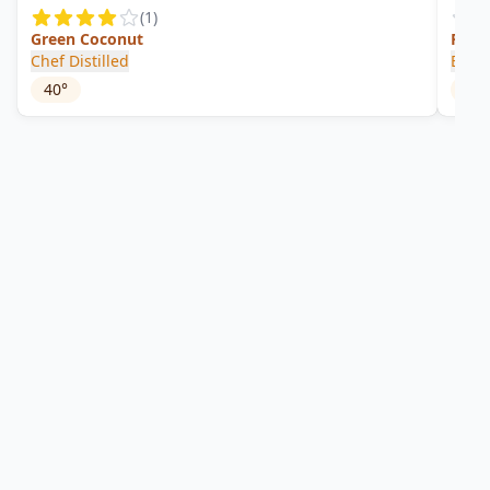
(
1
)
Green Coconut
Pink
Chef Distilled
Bayo
40
°
37.