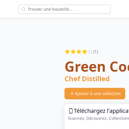
Reviews
(
1
)
3.5
out of 5 stars
Green Co
Chef Distilled
Ajouter à une collection
Téléchargez l'applica
Scannez, Découvrez, Collectionne