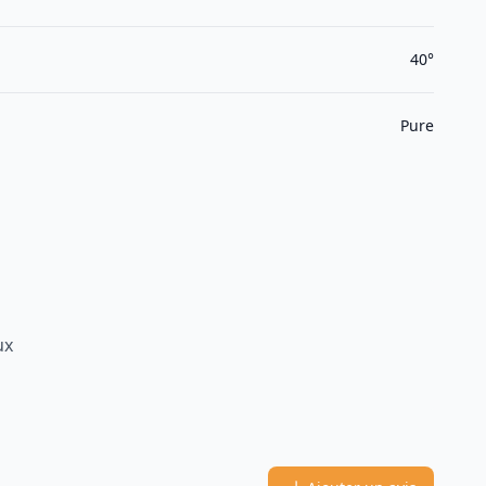
40°
Pure
ux