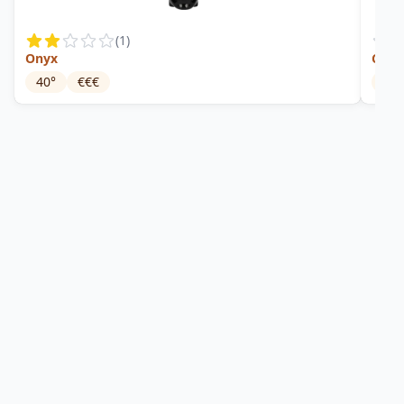
(
1
)
Onyx
Crys
40
°
€€€
40
°