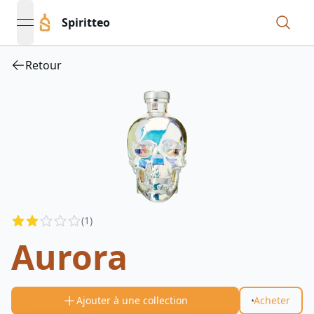
Spiritteo
open navigation menu
Retour
Reviews
(
1
)
2
out of 5 stars
Aurora
Ajouter à une collection
Acheter