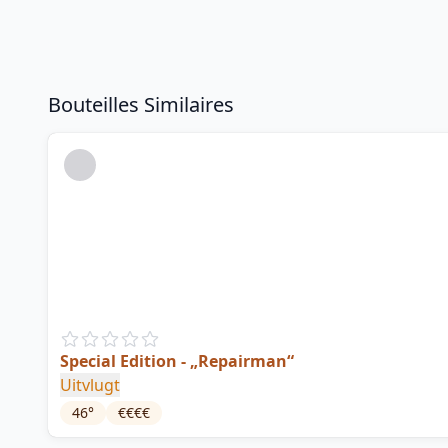
Bouteilles Similaires
Special Edition - „Repairman“
Uitvlugt
46
°
€€€€