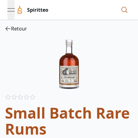
Spiritteo
open navigation menu
Retour
Reviews
out of 5 stars
Small Batch Rare
Rums