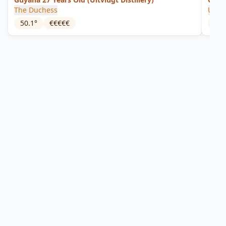
The Duchess
Uitvl
50.1
°
€€€€€
46
°