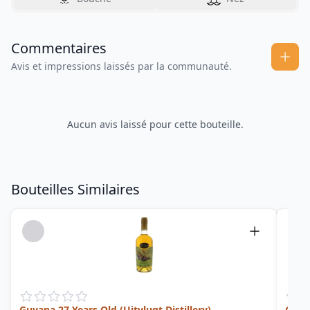
Commentaires
Avis et impressions laissés par la communauté.
Aucun avis laissé pour cette bouteille.
Bouteilles Similaires
Guyana 27 Years Old (Uitvlugt Distillery)
Guya