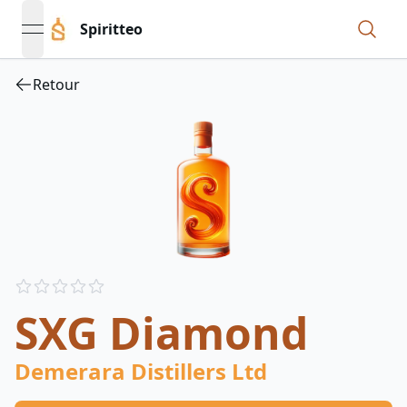
Spiritteo
open navigation menu
Retour
Reviews
out of 5 stars
SXG Diamond
Demerara Distillers Ltd