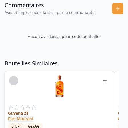
Commentaires
Avis et impressions laissés par la communauté.
Aucun avis laissé pour cette bouteille.
Bouteilles Similaires
Guyana 21
VSG
Port Mourant
Cade
64.7
°
€€€€€
72.