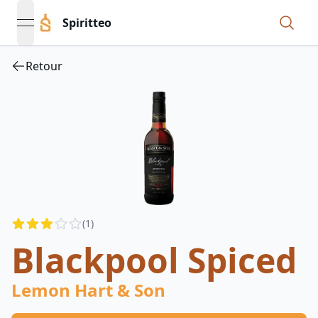
Spiritteo
open navigation menu
Retour
Reviews
(
1
)
3
out of 5 stars
Blackpool Spiced
Lemon Hart & Son