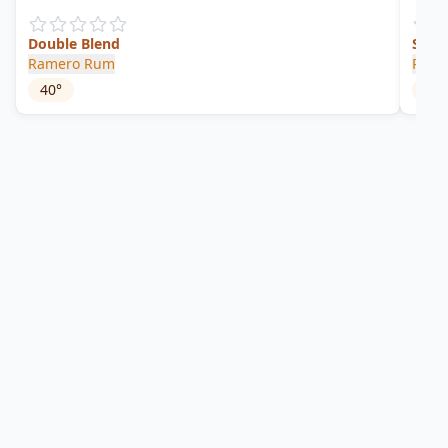
Double Blend
Smal
Ramero Rum
Rum 
40
°
58.