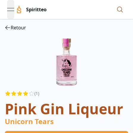
Spiritteo
open navigation menu
Retour
Reviews
(
1
)
4
out of 5 stars
Pink Gin Liqueur
Unicorn Tears