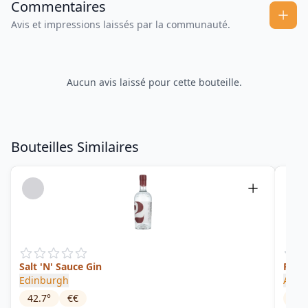
Commentaires
Avis et impressions laissés par la communauté.
Aucun avis laissé pour cette bouteille.
Bouteilles Similaires
Salt 'N' Sauce Gin
Rhub
Edinburgh
Agne
42.7
°
€€
41.