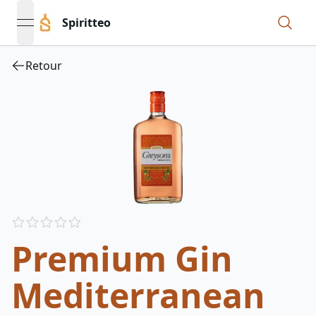
Spiritteo
open navigation menu
Retour
Reviews
out of 5 stars
Premium Gin
Mediterranean