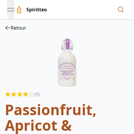
Spiritteo
open navigation menu
Retour
Reviews
(
1
)
3.5
out of 5 stars
Passionfruit,
Apricot &