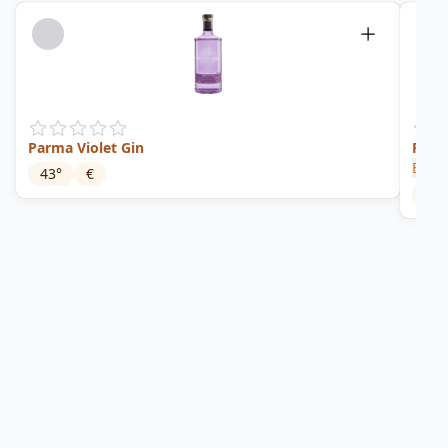
Parma Violet Gin
Fines
Booth
43
°
€
40
°