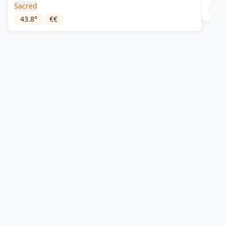
Sacred
48
°
43.8
°
€€