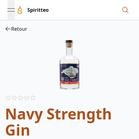
Spiritteo
open navigation menu
Retour
Reviews
out of 5 stars
Navy Strength
Gin