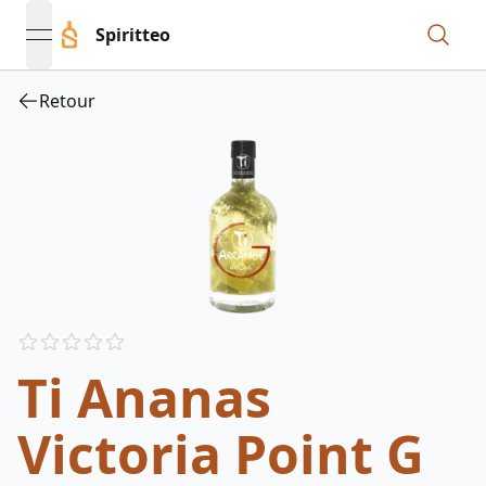
Spiritteo
open navigation menu
Retour
Reviews
out of 5 stars
Ti Ananas
Victoria Point G