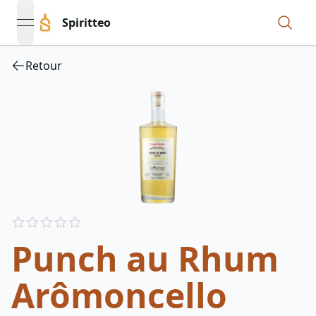
Spiritteo
open navigation menu
Retour
Reviews
out of 5 stars
Punch au Rhum
Arômoncello