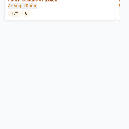
Ar Angel Rhum
Breiz’
17
°
€
30
°