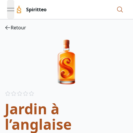
Spiritteo
open navigation menu
Retour
Reviews
out of 5 stars
Jardin à
l’anglaise