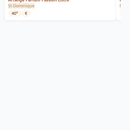
St Dominique
Nekt
40
°
€
28
°