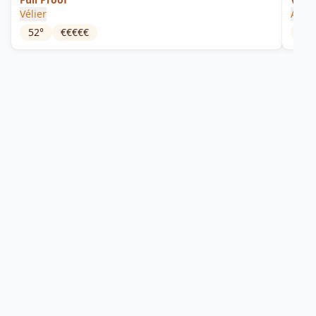
Vélier
Araw
52
°
€€€€€
32
°