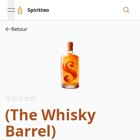
Spiritteo
open navigation menu
Retour
Reviews
out of 5 stars
(The Whisky
Barrel)