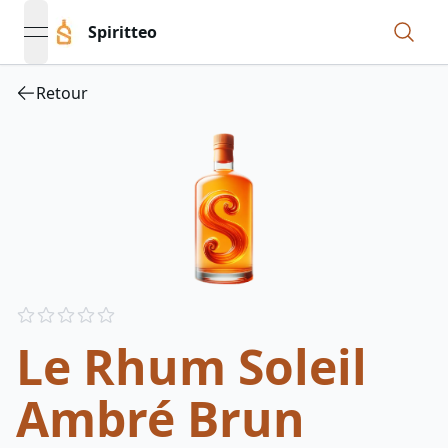
Spiritteo
open navigation menu
Retour
Reviews
out of 5 stars
Le Rhum Soleil
Ambré Brun