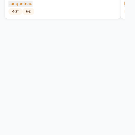
Longueteau
Long
40
°
€€
50
°