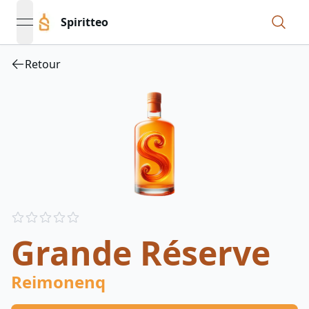
Spiritteo
open navigation menu
Retour
Reviews
out of 5 stars
Grande Réserve
Reimonenq