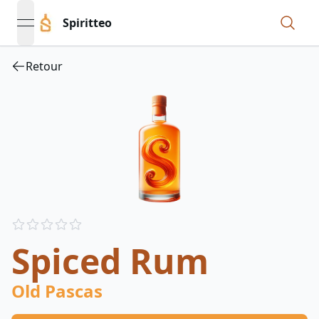
Spiritteo
open navigation menu
Retour
Reviews
out of 5 stars
Spiced Rum
Old Pascas