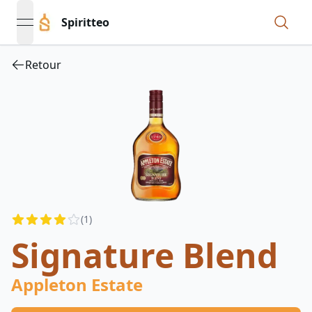
Spiritteo
open navigation menu
Retour
Reviews
(
1
)
3.5
out of 5 stars
Signature Blend
Appleton Estate