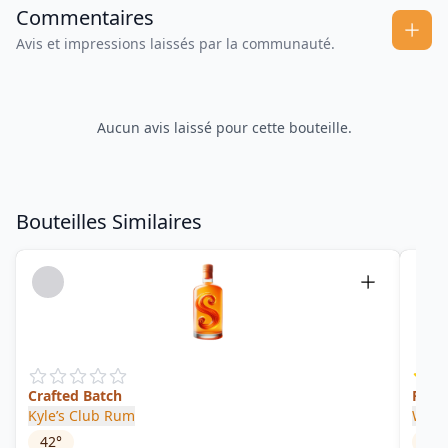
Commentaires
Avis et impressions laissés par la communauté.
Aucun avis laissé pour cette bouteille.
Bouteilles Similaires
Crafted Batch
Rum-
Kyle’s Club Rum
Wort
42
°
40
°