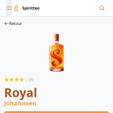
Spiritteo
open navigation menu
Retour
Reviews
(
1
)
3.5
out of 5 stars
Royal
Johannsen