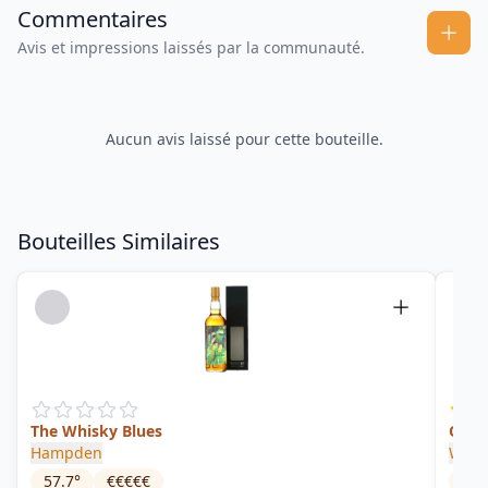
Commentaires
Avis et impressions laissés par la communauté.
Aucun avis laissé pour cette bouteille.
Bouteilles Similaires
The Whisky Blues
Omer
Hampden
Wild
57.7
°
€€€€€
35
°