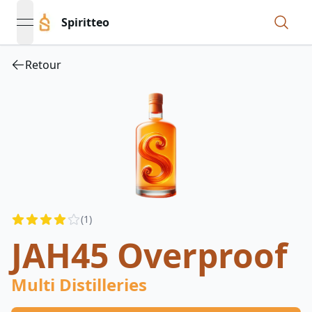
Spiritteo
open navigation menu
Retour
Reviews
(
1
)
4
out of 5 stars
JAH45 Overproof
Multi Distilleries