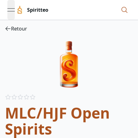
Spiritteo
open navigation menu
Retour
Reviews
out of 5 stars
MLC/HJF Open
Spirits