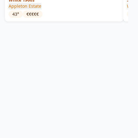
Appleton Estate
Wort
43
°
€€€€€
55
°