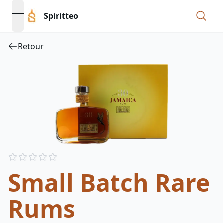
Spiritteo
open navigation menu
Retour
Reviews
out of 5 stars
Small Batch Rare
Rums