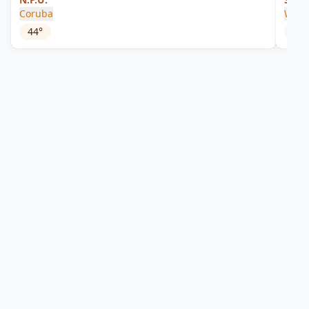
Coruba
Wort
44
°
55
°