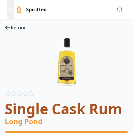
Spiritteo
open navigation menu
Retour
Reviews
out of 5 stars
Single Cask Rum
Long Pond