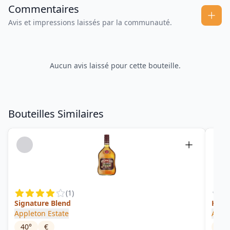
Commentaires
Avis et impressions laissés par la communauté.
Aucun avis laissé pour cette bouteille.
Bouteilles Similaires
(
1
)
Signature Blend
Heart
Appleton Estate
Apple
40
°
€
63
°