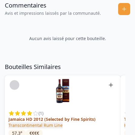
Commentaires
Avis et impressions laissés par la communauté.
Aucun avis laissé pour cette bouteille.
Bouteilles Similaires
(
1
)
Jamaica HD 2012 (Selected by Fine Spirits)
Trela
Transcontinental Rum Line
Ham
57.3
°
€€€€
60.