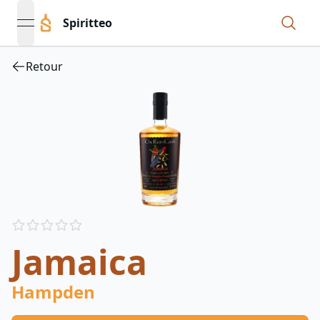
Spiritteo
open navigation menu
Retour
Reviews
out of 5 stars
Jamaica
Hampden