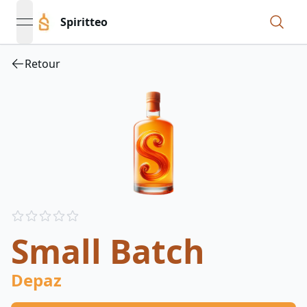
Spiritteo
open navigation menu
Retour
Reviews
out of 5 stars
Small Batch
Depaz