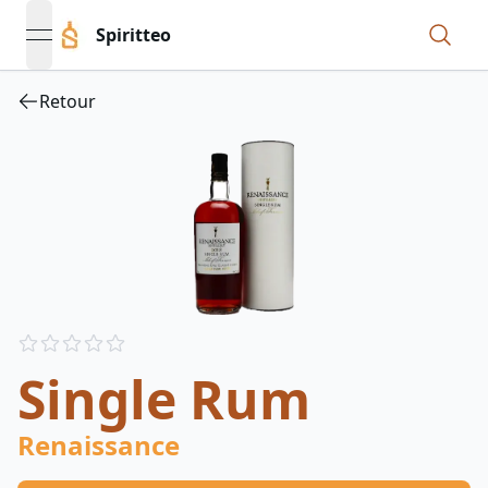
Spiritteo
open navigation menu
Retour
Reviews
out of 5 stars
Single Rum
Renaissance