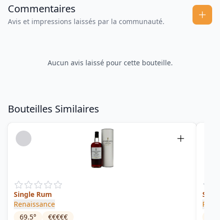
Commentaires
Avis et impressions laissés par la communauté.
Aucun avis laissé pour cette bouteille.
Bouteilles Similaires
Single Rum
Singl
Renaissance
Rena
69.5
°
€€€€€
63.